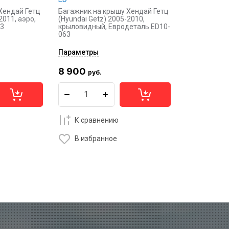
Хендай Гетц
Багажник на крышу Хендай Гетц
2011, аэро,
(Hyundai Getz) 2005-2010,
63
крыловидный, Евродеталь ED10-
063
Параметры
8 900
руб.
К сравнению
В избранное