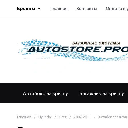
Бренды
Главная
Контакты
Оплата и 
Автобокс на крышу
Багажник на крышу
Главная
/
Hyundai
/
Getz
/
2002-2011
/
Хэтчбек гладкая