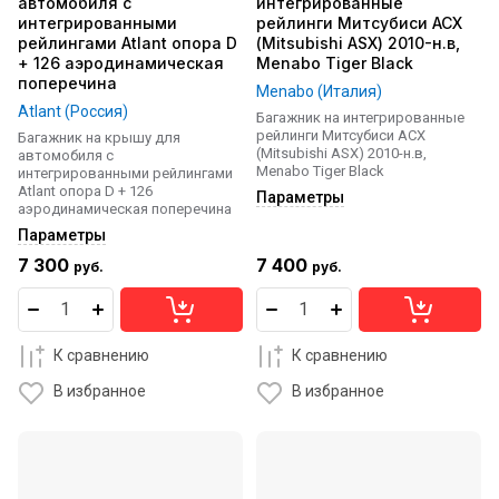
автомобиля с
интегрированные
интегрированными
рейлинги Митсубиси АСХ
рейлингами Atlant опора D
(Mitsubishi ASX) 2010-н.в,
+ 126 аэродинамическая
Menabo Tiger Black
поперечина
Menabo (Италия)
Atlant (Россия)
Багажник на интегрированные
рейлинги Митсубиси АСХ
Багажник на крышу для
(Mitsubishi ASX) 2010-н.в,
автомобиля с
Menabo Tiger Black
интегрированными рейлингами
Atlant опора D + 126
Параметры
аэродинамическая поперечина
Параметры
7 300
7 400
руб.
руб.
К сравнению
К сравнению
В избранное
В избранное