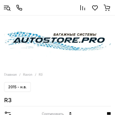
Главная
/
Ravon
/
R3
2015 - н.в.
R3
Сортировать