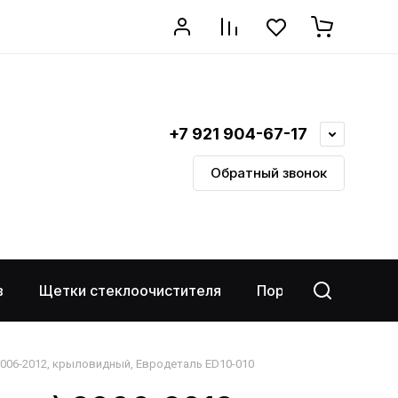
+7 921 904-67-17
Обратный звонок
в
Щетки стеклоочистителя
Порог-площадки
2006-2012, крыловидный, Евродеталь ED10-010