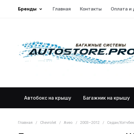
Бренды
Главная
Контакты
Оплата и 
Автобокс на крышу
Багажник на крышу
Главная
/
Chevrolet
/
Aveo
/
2003–2012
/
Седан/Хэтчбе