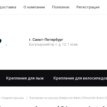
доставка
О компании
Полезное
Регистрация
г. Санкт-Петербург
Богатырский пр-т. д. 12, 1 этаж
Крепления для лыж
Крепления для велосипедо
к гладкая крыша
/
Багажник на крышу Шевроле Авео (Chevrolet Aveo) 